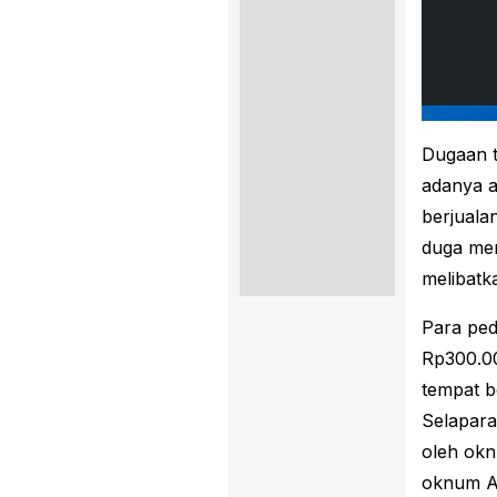
Dugaan t
adanya a
berjualan
duga men
melibatk
Para ped
Rp300.00
tempat b
Selapara
oleh okn
oknum AS