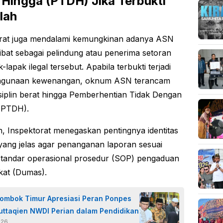
 Hingga (PTDH) Jika Terbukti
lah
orat juga mendalami kemungkinan adanya ASN
libat sebagai pelindung atau penerima setoran
k-lapak ilegal tersebut. Apabila terbukti terjadi
hgunaan kewenangan, oknum ASN terancam
isiplin berat hingga Pemberhentian Tidak Dengan
(PTDH).
ain, Inspektorat menegaskan pentingnya identitas
yang jelas agar penanganan laporan sesuai
tandar operasional prosedur (SOP) pengaduan
kat (Dumas).
Lombok Timur Apresiasi Peran Ponpes
uttaqien NWDI Perian dalam Pendidikan
026