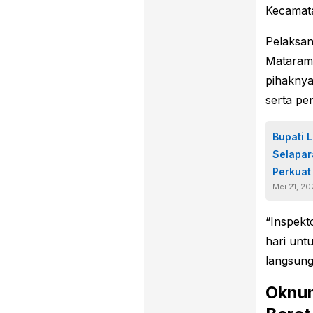
Kecamat
Pelaksan
Mataram
pihaknya
serta pe
Bupati 
Selapar
Perkuat
Mei 21, 2
“Inspekt
hari unt
langsung 
Oknum