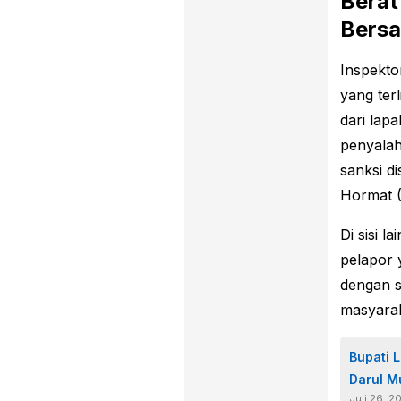
Berat
Bersa
Inspekt
yang ter
dari lapa
penyala
sanksi d
Hormat 
Di sisi l
pelapor 
dengan s
masyara
Bupati 
Darul M
Juli 26, 2