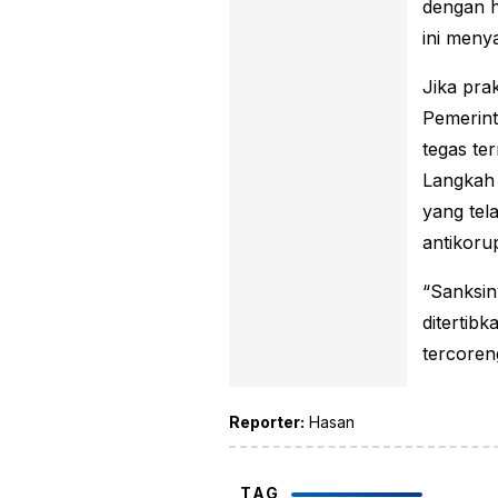
dengan h
ini meny
Jika prak
Pemerint
tegas te
Langkah 
yang tel
antikoru
“Sanksin
ditertibk
tercoren
Reporter:
Hasan
TAG