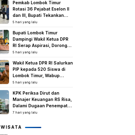
Pemkab Lombok Timur
Rotasi 36 Pejabat Eselon II
dan III, Bupati Tekankan
Peningkatan Kinerja dan
5 hari yang lalu
Pelayanan Publik
Bupati Lombok Timur
Dampingi Wakil Ketua DPR
RI Serap Aspirasi, Dorong
Program Strategis untuk
5 hari yang lalu
Kesejahteraan Masyarakat
Wakil Ketua DPR RI Salurkan
PIP kepada 520 Siswa di
Lombok Timur, Wabup
Tekankan Pentingnya
5 hari yang lalu
Pendidikan dan
KPK Periksa Dirut dan
Pencegahan Perkawinan
Manajer Keuangan RS Risa,
Anak
Dalami Dugaan Penempatan
Dana Rp2,25 Miliar oleh
7 hari yang lalu
Bupati LAZ dan Sudirman
IWISATA