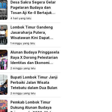
Desa Sakra Segera Gelar
Pagelaran Budaya dan
Tosan Aji Ke-II Bertajuk
Samuhita Sakre
4 hari yang lalu
Lombok Timur Gandeng
Jasaraharja Putera,
Wisatawan Kini Dapat
Perlindungan Asuransi di
1 minggu yang lalu
Destinasi Wisata
Alunan Budaya Pringgasela
Raya X Dorong Pelestarian
Identitas dan Ekonomi
Masyarakat
2 minggu yang lalu
Bupati Lombok Timur Janji
Perbaiki Jalan Wisata
Tetebatu dalam Dua Bulan
2 minggu yang lalu
Pemkab Lombok Timur
Dukung Alunan Budaya