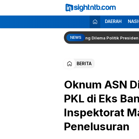
Lewati
ke
konten
Insight NTB
Berita Seputar NTB
DAERAH
NASI
NEWS
olri Kembali Menguat, Pakar Singgung Dilema Politik Presiden Prabo
BERITA
Oknum ASN Did
PKL di Eks Ba
Inspektorat 
Penelusuran