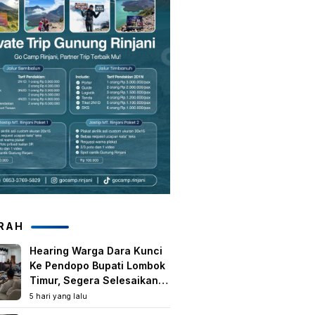
RAH
Hearing Warga Dara Kunci
Ke Pendopo Bupati Lombok
Timur, Segera Selesaikan
Konflik Agraria Eks HGU
5 hari yang lalu
Tanjung Kenanga