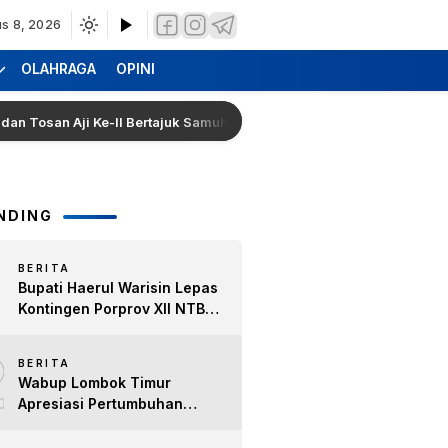
s 8, 2026
OLAHRAGA
OPINI
an Aji Ke-II Bertajuk Samuhita Sakre
Hearing Warga D
NDING
BERITA
Bupati Haerul Warisin Lepas
Kontingen Porprov XII NTB
2026, Tekankan Keyakinan
2
dan Sportivitas Raih Prestasi
BERITA
untuk Lombok Timur
Wabup Lombok Timur
Apresiasi Pertumbuhan
Bisnis Kopi, Dorong Ekonomi
Lokal dan Pemberdayaan