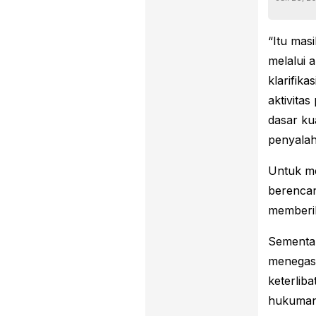
“Itu mas
melalui 
klarifik
aktivitas
dasar ku
penyalah
Untuk me
berencan
memberi
Sementar
menegask
keterliba
hukumann