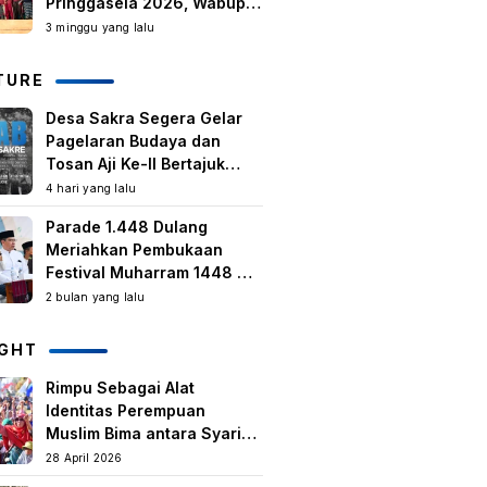
Pringgasela 2026, Wabup:
Kegiatan Berbasis
3 minggu yang lalu
Masyarakat Harus Terus
Tumbuh
TURE
Desa Sakra Segera Gelar
Pagelaran Budaya dan
Tosan Aji Ke-II Bertajuk
Samuhita Sakre
4 hari yang lalu
Parade 1.448 Dulang
Meriahkan Pembukaan
Festival Muharram 1448 H
di Lombok Timur
2 bulan yang lalu
IGHT
Rimpu Sebagai Alat
Identitas Perempuan
Muslim Bima antara Syariat,
Tradisi lokal, dan
28 April 2026
Manifestasi Nilai-nilai