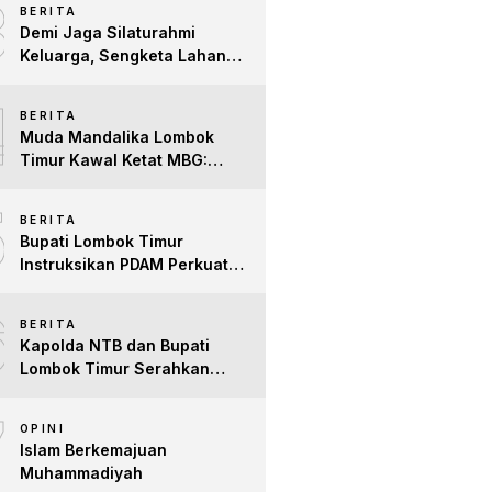
3
BERITA
Difabel
Demi Jaga Silaturahmi
Keluarga, Sengketa Lahan
Tower di Lombok Timur
4
Berakhir Damai
BERITA
Muda Mandalika Lombok
Timur Kawal Ketat MBG:
Jangan Ada Lagi Anak Jadi
5
Korban
BERITA
Bupati Lombok Timur
Instruksikan PDAM Perkuat
Mitigasi Kekeringan, Pastikan
6
Hak Air Bersih Warga Tetap
BERITA
Terpenuhi
Kapolda NTB dan Bupati
Lombok Timur Serahkan
Santunan untuk Anak Yatim
7
dan Lansia, Perkuat Sinergi
OPINI
Kepedulian Sosial
Islam Berkemajuan
Muhammadiyah