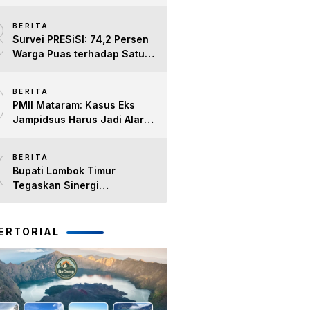
8
BERITA
Survei PRESiSI: 74,2 Persen
Warga Puas terhadap Satu
Tahun Kinerja Bupati Lombok
9
Timur H. Haerul Warisin
BERITA
PMII Mataram: Kasus Eks
Jampidsus Harus Jadi Alarm
Penegakan Hukum di NTB
10
BERITA
Bupati Lombok Timur
Tegaskan Sinergi
Forkopimda Tetap Solid pada
Pisah Sambut Dandim 1615
dan Kapolres Lombok Timur
ERTORIAL