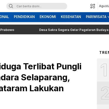
Agustu
ONAL
PENDIDIKAN
EKONOMI
KESEHATAN
PARIWISATA
wo
Desa Sakra Segera Gelar Pagelaran Budaya dan Tos
TRE
1
uga Terlibat Pungli
ndara Selaparang,
Mataram Lakukan