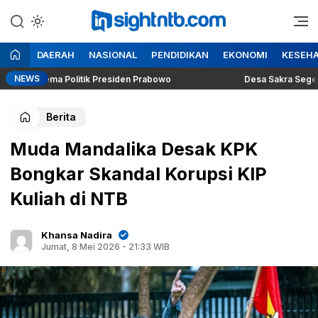
Lewati
ke
Berita Seputar NTB
Insight NTB
konten
DAERAH
NASIONAL
PENDIDIKAN
EKONOMI
KESEH
NEWS
 Dilema Politik Presiden Prabowo
Desa Sakra Segera Gelar 
Berita
Muda Mandalika Desak KPK
Bongkar Skandal Korupsi KIP
Kuliah di NTB
Khansa Nadira
Jumat, 8 Mei 2026 - 21:33 WIB