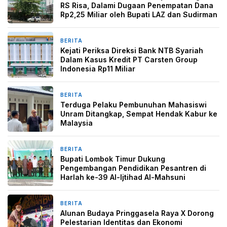
RS Risa, Dalami Dugaan Penempatan Dana
Rp2,25 Miliar oleh Bupati LAZ dan Sudirman
BERITA
1 minggu yang lalu
Kejati Periksa Direksi Bank NTB Syariah
Dalam Kasus Kredit PT Carsten Group
Indonesia Rp11 Miliar
BERITA
1 minggu yang lalu
Terduga Pelaku Pembunuhan Mahasiswi
Unram Ditangkap, Sempat Hendak Kabur ke
Malaysia
BERITA
2 minggu yang lalu
Bupati Lombok Timur Dukung
Pengembangan Pendidikan Pesantren di
Harlah ke-39 Al-Ijtihad Al-Mahsuni
BERITA
2 minggu yang lalu
Alunan Budaya Pringgasela Raya X Dorong
Pelestarian Identitas dan Ekonomi