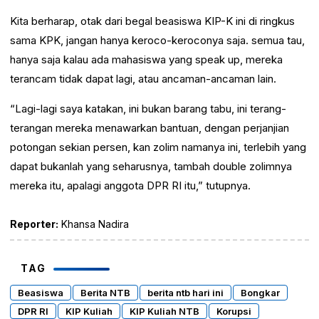
Kita berharap, otak dari begal beasiswa KIP-K ini di ringkus
sama KPK, jangan hanya keroco-keroconya saja. semua tau,
hanya saja kalau ada mahasiswa yang speak up, mereka
terancam tidak dapat lagi, atau ancaman-ancaman lain.
“Lagi-lagi saya katakan, ini bukan barang tabu, ini terang-
terangan mereka menawarkan bantuan, dengan perjanjian
potongan sekian persen, kan zolim namanya ini, terlebih yang
dapat bukanlah yang seharusnya, tambah double zolimnya
mereka itu, apalagi anggota DPR RI itu,” tutupnya.
Reporter:
Khansa Nadira
TAG
Beasiswa
Berita NTB
berita ntb hari ini
Bongkar
DPR RI
KIP Kuliah
KIP Kuliah NTB
Korupsi