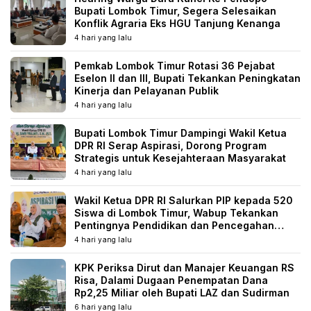
Bupati Lombok Timur, Segera Selesaikan
Konflik Agraria Eks HGU Tanjung Kenanga
4 hari yang lalu
Pemkab Lombok Timur Rotasi 36 Pejabat
Eselon II dan III, Bupati Tekankan Peningkatan
Kinerja dan Pelayanan Publik
4 hari yang lalu
Bupati Lombok Timur Dampingi Wakil Ketua
DPR RI Serap Aspirasi, Dorong Program
Strategis untuk Kesejahteraan Masyarakat
4 hari yang lalu
Wakil Ketua DPR RI Salurkan PIP kepada 520
Siswa di Lombok Timur, Wabup Tekankan
Pentingnya Pendidikan dan Pencegahan
Perkawinan Anak
4 hari yang lalu
KPK Periksa Dirut dan Manajer Keuangan RS
Risa, Dalami Dugaan Penempatan Dana
Rp2,25 Miliar oleh Bupati LAZ dan Sudirman
6 hari yang lalu