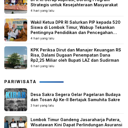
Strategis untuk Kesejahteraan Masyarakat
4 hari yang lalu
Wakil Ketua DPR RI Salurkan PIP kepada 520
Siswa di Lombok Timur, Wabup Tekankan
Pentingnya Pendidikan dan Pencegahan
Perkawinan Anak
4 hari yang lalu
KPK Periksa Dirut dan Manajer Keuangan RS
Risa, Dalami Dugaan Penempatan Dana
Rp2,25 Miliar oleh Bupati LAZ dan Sudirman
6 hari yang lalu
PARIWISATA
Desa Sakra Segera Gelar Pagelaran Budaya
dan Tosan Aji Ke-II Bertajuk Samuhita Sakre
3 hari yang lalu
Lombok Timur Gandeng Jasaraharja Putera,
Wisatawan Kini Dapat Perlindungan Asuransi