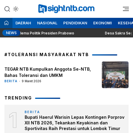
Lewati
ke
Berita Seputar NTB
Insight NTB
konten
DAERAH
NASIONAL
PENDIDIKAN
EKONOMI
KESEH
NEWS
gung Dilema Politik Presiden Prabowo
Desa Sakra Segera Ge
#TOLERANSI MASYARAKAT NTB
TEGAR NTB Kumpulkan Anggota Se-NTB,
Bahas Toleransi dan UMKM
BERITA
9 Maret 2026
TRENDING
1
BERITA
Bupati Haerul Warisin Lepas Kontingen Porprov
XII NTB 2026, Tekankan Keyakinan dan
Sportivitas Raih Prestasi untuk Lombok Timur