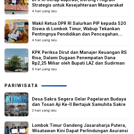
Strategis untuk Kesejahteraan Masyarakat
4 hari yang lalu
Wakil Ketua DPR RI Salurkan PIP kepada 520
Siswa di Lombok Timur, Wabup Tekankan
Pentingnya Pendidikan dan Pencegahan
Perkawinan Anak
4 hari yang lalu
KPK Periksa Dirut dan Manajer Keuangan RS
Risa, Dalami Dugaan Penempatan Dana
Rp2,25 Miliar oleh Bupati LAZ dan Sudirman
6 hari yang lalu
PARIWISATA
Desa Sakra Segera Gelar Pagelaran Budaya
dan Tosan Aji Ke-II Bertajuk Samuhita Sakre
3 hari yang lalu
Lombok Timur Gandeng Jasaraharja Putera,
Wisatawan Kini Dapat Perlindungan Asuransi