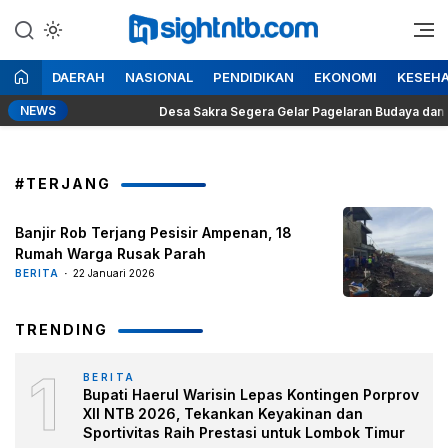
Lewati
ke
Berita Seputar NTB
Insight NTB
konten
DAERAH
NASIONAL
PENDIDIKAN
EKONOMI
KESEH
NEWS
abowo
Desa Sakra Segera Gelar Pagelaran Budaya dan Tosan 
#TERJANG
Banjir Rob Terjang Pesisir Ampenan, 18
Rumah Warga Rusak Parah
BERITA
22 Januari 2026
TRENDING
1
BERITA
Bupati Haerul Warisin Lepas Kontingen Porprov
XII NTB 2026, Tekankan Keyakinan dan
Sportivitas Raih Prestasi untuk Lombok Timur