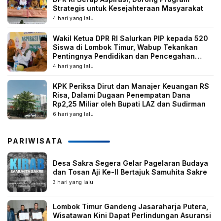
Strategis untuk Kesejahteraan Masyarakat
4 hari yang lalu
Wakil Ketua DPR RI Salurkan PIP kepada 520
Siswa di Lombok Timur, Wabup Tekankan
Pentingnya Pendidikan dan Pencegahan
Perkawinan Anak
4 hari yang lalu
KPK Periksa Dirut dan Manajer Keuangan RS
Risa, Dalami Dugaan Penempatan Dana
Rp2,25 Miliar oleh Bupati LAZ dan Sudirman
6 hari yang lalu
PARIWISATA
Desa Sakra Segera Gelar Pagelaran Budaya
dan Tosan Aji Ke-II Bertajuk Samuhita Sakre
3 hari yang lalu
Lombok Timur Gandeng Jasaraharja Putera,
Wisatawan Kini Dapat Perlindungan Asuransi