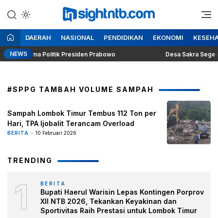
Lewati
ke
Berita Seputar NTB
Insight NTB
konten
DAERAH
NASIONAL
PENDIDIKAN
EKONOMI
KESEH
NEWS
ng Dilema Politik Presiden Prabowo
Desa Sakra Segera Gela
#SPPG TAMBAH VOLUME SAMPAH
Sampah Lombok Timur Tembus 112 Ton per
Hari, TPA Ijobalit Terancam Overload
BERITA
10 Februari 2026
TRENDING
1
BERITA
Bupati Haerul Warisin Lepas Kontingen Porprov
XII NTB 2026, Tekankan Keyakinan dan
Sportivitas Raih Prestasi untuk Lombok Timur