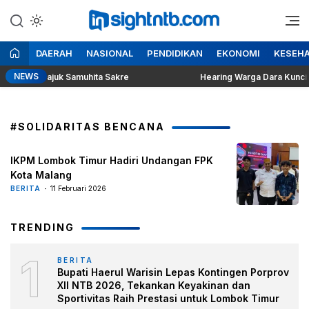
Lewati
ke
Berita Seputar NTB
Insight NTB
konten
DAERAH
NASIONAL
PENDIDIKAN
EKONOMI
KESEH
NEWS
II Bertajuk Samuhita Sakre
Hearing Warga Dara Kunci Ke P
#SOLIDARITAS BENCANA
IKPM Lombok Timur Hadiri Undangan FPK
Kota Malang
BERITA
11 Februari 2026
TRENDING
1
BERITA
Bupati Haerul Warisin Lepas Kontingen Porprov
XII NTB 2026, Tekankan Keyakinan dan
Sportivitas Raih Prestasi untuk Lombok Timur