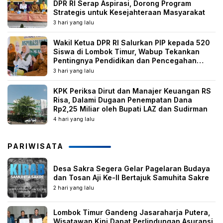
DPR RI Serap Aspirasi, Dorong Program
Strategis untuk Kesejahteraan Masyarakat
3 hari yang lalu
Wakil Ketua DPR RI Salurkan PIP kepada 520
Siswa di Lombok Timur, Wabup Tekankan
Pentingnya Pendidikan dan Pencegahan
Perkawinan Anak
3 hari yang lalu
KPK Periksa Dirut dan Manajer Keuangan RS
Risa, Dalami Dugaan Penempatan Dana
Rp2,25 Miliar oleh Bupati LAZ dan Sudirman
4 hari yang lalu
PARIWISATA
Desa Sakra Segera Gelar Pagelaran Budaya
dan Tosan Aji Ke-II Bertajuk Samuhita Sakre
2 hari yang lalu
Lombok Timur Gandeng Jasaraharja Putera,
Wisatawan Kini Dapat Perlindungan Asuransi