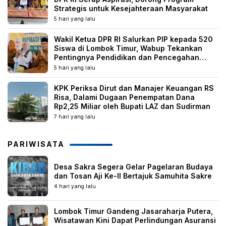
Strategis untuk Kesejahteraan Masyarakat
5 hari yang lalu
Wakil Ketua DPR RI Salurkan PIP kepada 520
Siswa di Lombok Timur, Wabup Tekankan
Pentingnya Pendidikan dan Pencegahan
Perkawinan Anak
5 hari yang lalu
KPK Periksa Dirut dan Manajer Keuangan RS
Risa, Dalami Dugaan Penempatan Dana
Rp2,25 Miliar oleh Bupati LAZ dan Sudirman
7 hari yang lalu
PARIWISATA
Desa Sakra Segera Gelar Pagelaran Budaya
dan Tosan Aji Ke-II Bertajuk Samuhita Sakre
4 hari yang lalu
Lombok Timur Gandeng Jasaraharja Putera,
Wisatawan Kini Dapat Perlindungan Asuransi