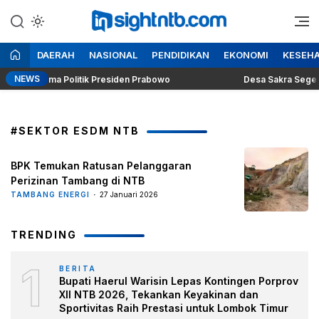
Lewati
ke
Berita Seputar NTB
Insight NTB
konten
DAERAH
NASIONAL
PENDIDIKAN
EKONOMI
KESEH
NEWS
ung Dilema Politik Presiden Prabowo
Desa Sakra Segera Gel
#SEKTOR ESDM NTB
BPK Temukan Ratusan Pelanggaran
Perizinan Tambang di NTB
TAMBANG ENERGI
27 Januari 2026
TRENDING
1
BERITA
Bupati Haerul Warisin Lepas Kontingen Porprov
XII NTB 2026, Tekankan Keyakinan dan
Sportivitas Raih Prestasi untuk Lombok Timur