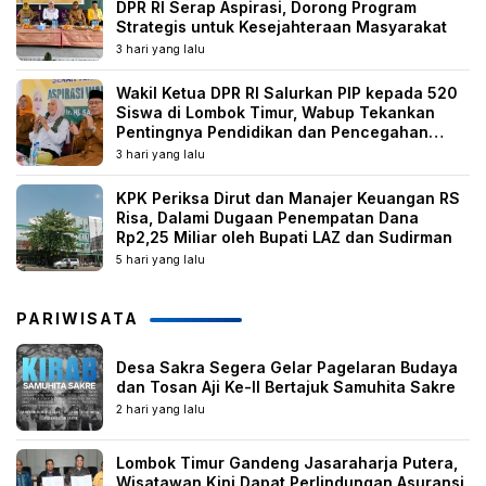
DPR RI Serap Aspirasi, Dorong Program
Strategis untuk Kesejahteraan Masyarakat
3 hari yang lalu
Wakil Ketua DPR RI Salurkan PIP kepada 520
Siswa di Lombok Timur, Wabup Tekankan
Pentingnya Pendidikan dan Pencegahan
Perkawinan Anak
3 hari yang lalu
KPK Periksa Dirut dan Manajer Keuangan RS
Risa, Dalami Dugaan Penempatan Dana
Rp2,25 Miliar oleh Bupati LAZ dan Sudirman
5 hari yang lalu
PARIWISATA
Desa Sakra Segera Gelar Pagelaran Budaya
dan Tosan Aji Ke-II Bertajuk Samuhita Sakre
2 hari yang lalu
Lombok Timur Gandeng Jasaraharja Putera,
Wisatawan Kini Dapat Perlindungan Asuransi