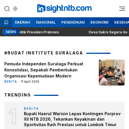
Lewati
ke
Berita Seputar NTB
Insight NTB
konten
DAERAH
NASIONAL
PENDIDIKAN
EKONOMI
KESEH
NEWS
lema Politik Presiden Prabowo
Desa Sakra Segera Gelar Pag
#RUDAT INSTITUTE SURALAGA
Pemuda Independen Suralaga Perkuat
Konsolidasi, Sepakati Pembentukan
Organisasi Kepemudaan Modern
BERITA
11 April 2026
TRENDING
1
BERITA
Bupati Haerul Warisin Lepas Kontingen Porprov
XII NTB 2026, Tekankan Keyakinan dan
Sportivitas Raih Prestasi untuk Lombok Timur