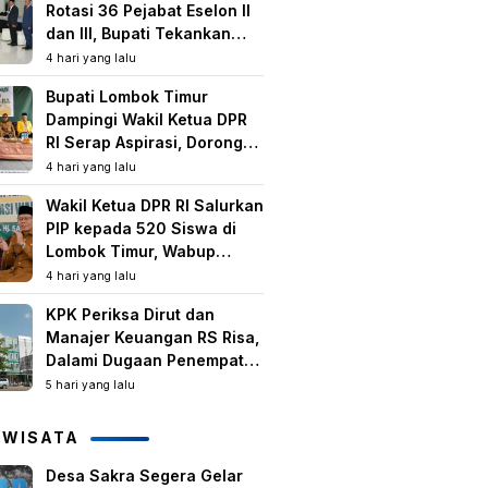
Rotasi 36 Pejabat Eselon II
dan III, Bupati Tekankan
Peningkatan Kinerja dan
4 hari yang lalu
Pelayanan Publik
Bupati Lombok Timur
Dampingi Wakil Ketua DPR
RI Serap Aspirasi, Dorong
Program Strategis untuk
4 hari yang lalu
Kesejahteraan Masyarakat
Wakil Ketua DPR RI Salurkan
PIP kepada 520 Siswa di
Lombok Timur, Wabup
Tekankan Pentingnya
4 hari yang lalu
Pendidikan dan
KPK Periksa Dirut dan
Pencegahan Perkawinan
Manajer Keuangan RS Risa,
Anak
Dalami Dugaan Penempatan
Dana Rp2,25 Miliar oleh
5 hari yang lalu
Bupati LAZ dan Sudirman
IWISATA
Desa Sakra Segera Gelar