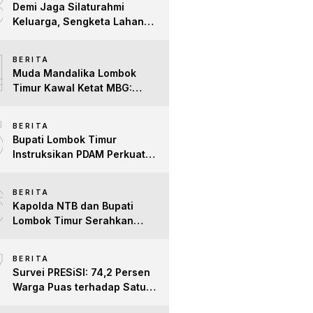
3
Demi Jaga Silaturahmi
Keluarga, Sengketa Lahan
Tower di Lombok Timur
4
Berakhir Damai
BERITA
Muda Mandalika Lombok
Timur Kawal Ketat MBG:
Jangan Ada Lagi Anak Jadi
5
Korban
BERITA
Bupati Lombok Timur
Instruksikan PDAM Perkuat
Mitigasi Kekeringan, Pastikan
6
Hak Air Bersih Warga Tetap
BERITA
Terpenuhi
Kapolda NTB dan Bupati
Lombok Timur Serahkan
Santunan untuk Anak Yatim
7
dan Lansia, Perkuat Sinergi
BERITA
Kepedulian Sosial
Survei PRESiSI: 74,2 Persen
Warga Puas terhadap Satu
Tahun Kinerja Bupati Lombok