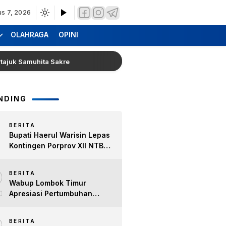
us 7, 2026
OLAHRAGA
OPINI
Samuhita Sakre
Hearing Warga Dara Kunci Ke Pendopo 
NDING
BERITA
Bupati Haerul Warisin Lepas
Kontingen Porprov XII NTB
2026, Tekankan Keyakinan
2
dan Sportivitas Raih Prestasi
BERITA
untuk Lombok Timur
Wabup Lombok Timur
Apresiasi Pertumbuhan
Bisnis Kopi, Dorong Ekonomi
Lokal dan Pemberdayaan
BERITA
Difabel