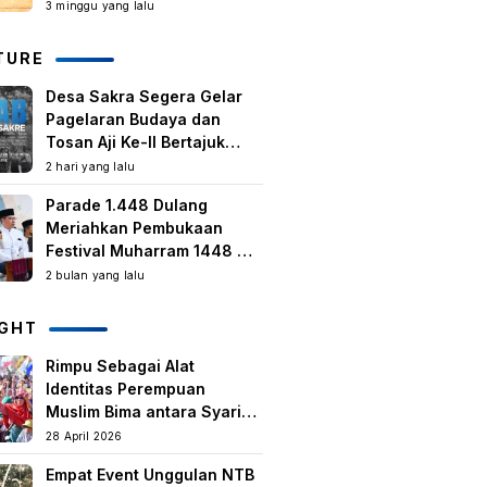
Kegiatan Berbasis
3 minggu yang lalu
Masyarakat Harus Terus
Tumbuh
TURE
Desa Sakra Segera Gelar
Pagelaran Budaya dan
Tosan Aji Ke-II Bertajuk
Samuhita Sakre
2 hari yang lalu
Parade 1.448 Dulang
Meriahkan Pembukaan
Festival Muharram 1448 H
di Lombok Timur
2 bulan yang lalu
IGHT
Rimpu Sebagai Alat
Identitas Perempuan
Muslim Bima antara Syariat,
Tradisi lokal, dan
28 April 2026
Manifestasi Nilai-nilai
Empat Event Unggulan NTB
keislaman