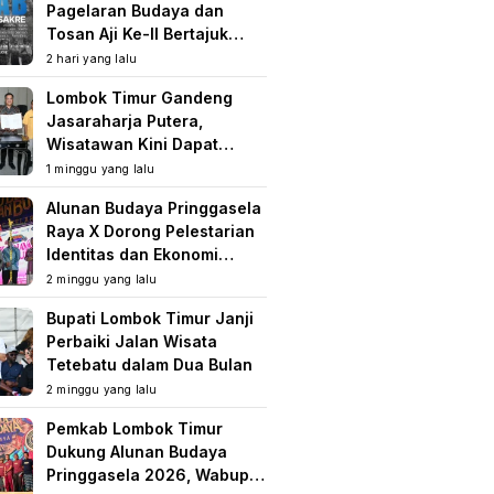
Pagelaran Budaya dan
Tosan Aji Ke-II Bertajuk
Samuhita Sakre
2 hari yang lalu
Lombok Timur Gandeng
Jasaraharja Putera,
Wisatawan Kini Dapat
Perlindungan Asuransi di
1 minggu yang lalu
Destinasi Wisata
Alunan Budaya Pringgasela
Raya X Dorong Pelestarian
Identitas dan Ekonomi
Masyarakat
2 minggu yang lalu
Bupati Lombok Timur Janji
Perbaiki Jalan Wisata
Tetebatu dalam Dua Bulan
2 minggu yang lalu
Pemkab Lombok Timur
Dukung Alunan Budaya
Pringgasela 2026, Wabup: