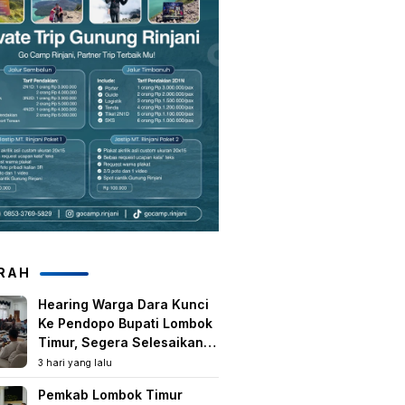
RAH
Hearing Warga Dara Kunci
Ke Pendopo Bupati Lombok
Timur, Segera Selesaikan
Konflik Agraria Eks HGU
3 hari yang lalu
Tanjung Kenanga
Pemkab Lombok Timur