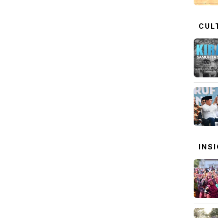
CUL
INS