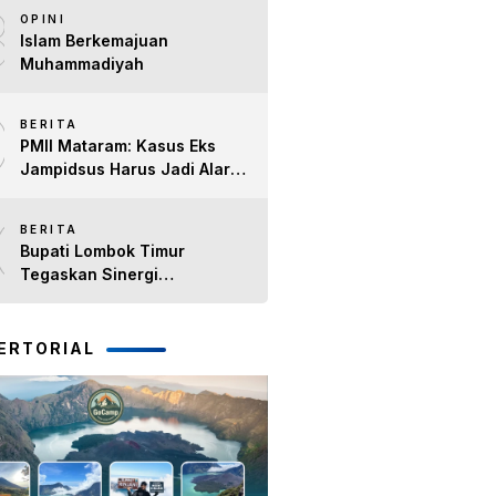
8
Timur H. Haerul Warisin
OPINI
Islam Berkemajuan
Muhammadiyah
9
BERITA
PMII Mataram: Kasus Eks
Jampidsus Harus Jadi Alarm
Penegakan Hukum di NTB
10
BERITA
Bupati Lombok Timur
Tegaskan Sinergi
Forkopimda Tetap Solid pada
Pisah Sambut Dandim 1615
dan Kapolres Lombok Timur
ERTORIAL