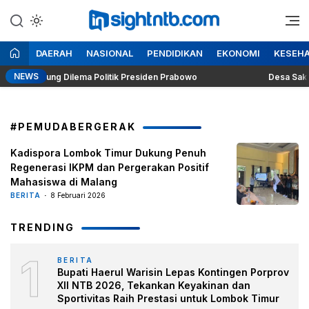
Lewati
ke
Berita Seputar NTB
Insight NTB
konten
DAERAH
NASIONAL
PENDIDIKAN
EKONOMI
KESEH
NEWS
r Singgung Dilema Politik Presiden Prabowo
Desa Sakra Seg
#PEMUDABERGERAK
Kadispora Lombok Timur Dukung Penuh
Regenerasi IKPM dan Pergerakan Positif
Mahasiswa di Malang
BERITA
8 Februari 2026
TRENDING
1
BERITA
Bupati Haerul Warisin Lepas Kontingen Porprov
XII NTB 2026, Tekankan Keyakinan dan
Sportivitas Raih Prestasi untuk Lombok Timur