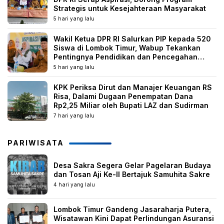
Strategis untuk Kesejahteraan Masyarakat
5 hari yang lalu
Wakil Ketua DPR RI Salurkan PIP kepada 520
Siswa di Lombok Timur, Wabup Tekankan
Pentingnya Pendidikan dan Pencegahan
Perkawinan Anak
5 hari yang lalu
KPK Periksa Dirut dan Manajer Keuangan RS
Risa, Dalami Dugaan Penempatan Dana
Rp2,25 Miliar oleh Bupati LAZ dan Sudirman
7 hari yang lalu
PARIWISATA
Desa Sakra Segera Gelar Pagelaran Budaya
dan Tosan Aji Ke-II Bertajuk Samuhita Sakre
4 hari yang lalu
Lombok Timur Gandeng Jasaraharja Putera,
Wisatawan Kini Dapat Perlindungan Asuransi