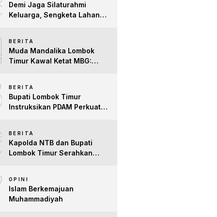
3
Demi Jaga Silaturahmi
Keluarga, Sengketa Lahan
Tower di Lombok Timur
4
Berakhir Damai
BERITA
Muda Mandalika Lombok
Timur Kawal Ketat MBG:
Jangan Ada Lagi Anak Jadi
5
Korban
BERITA
Bupati Lombok Timur
Instruksikan PDAM Perkuat
Mitigasi Kekeringan, Pastikan
6
Hak Air Bersih Warga Tetap
BERITA
Terpenuhi
Kapolda NTB dan Bupati
Lombok Timur Serahkan
Santunan untuk Anak Yatim
7
dan Lansia, Perkuat Sinergi
OPINI
Kepedulian Sosial
Islam Berkemajuan
Muhammadiyah