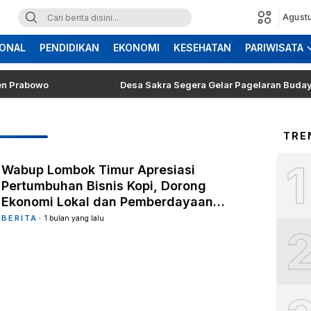
Agustu
ONAL
PENDIDIKAN
EKONOMI
KESEHATAN
PARIWISATA
bowo
Desa Sakra Segera Gelar Pagelaran Budaya dan To
TRE
1
Wabup Lombok Timur Apresiasi
Pertumbuhan Bisnis Kopi, Dorong
Ekonomi Lokal dan Pemberdayaan
Difabel
BERITA
1 bulan yang lalu