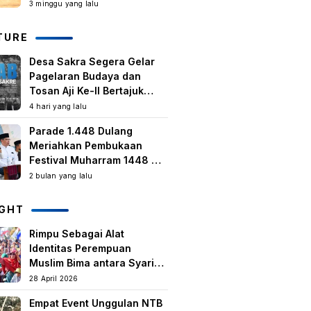
Kegiatan Berbasis
3 minggu yang lalu
Masyarakat Harus Terus
Tumbuh
TURE
Desa Sakra Segera Gelar
Pagelaran Budaya dan
Tosan Aji Ke-II Bertajuk
Samuhita Sakre
4 hari yang lalu
Parade 1.448 Dulang
Meriahkan Pembukaan
Festival Muharram 1448 H
di Lombok Timur
2 bulan yang lalu
IGHT
Rimpu Sebagai Alat
Identitas Perempuan
Muslim Bima antara Syariat,
Tradisi lokal, dan
28 April 2026
Manifestasi Nilai-nilai
Empat Event Unggulan NTB
keislaman