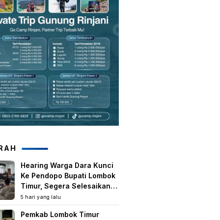
RAH
Hearing Warga Dara Kunci
Ke Pendopo Bupati Lombok
Timur, Segera Selesaikan
Konflik Agraria Eks HGU
5 hari yang lalu
Tanjung Kenanga
Pemkab Lombok Timur