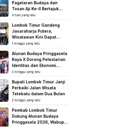
Pagelaran Budaya dan
Tosan Aji Ke-II Bertajuk
Samuhita Sakre
4 hari yang lalu
Lombok Timur Gandeng
Jasaraharja Putera,
Wisatawan Kini Dapat
Perlindungan Asuransi di
1 minggu yang lalu
Destinasi Wisata
Alunan Budaya Pringgasela
Raya X Dorong Pelestarian
Identitas dan Ekonomi
Masyarakat
2 minggu yang lalu
Bupati Lombok Timur Janji
Perbaiki Jalan Wisata
Tetebatu dalam Dua Bulan
2 minggu yang lalu
Pemkab Lombok Timur
Dukung Alunan Budaya
Pringgasela 2026, Wabup: