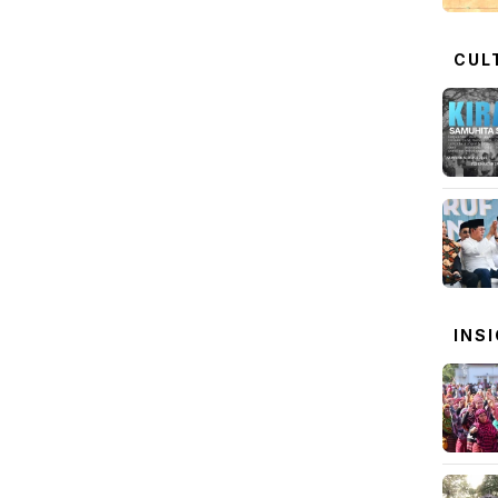
CUL
INS