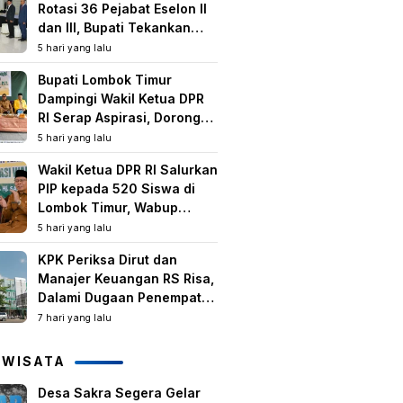
Rotasi 36 Pejabat Eselon II
dan III, Bupati Tekankan
Peningkatan Kinerja dan
5 hari yang lalu
Pelayanan Publik
Bupati Lombok Timur
Dampingi Wakil Ketua DPR
RI Serap Aspirasi, Dorong
Program Strategis untuk
5 hari yang lalu
Kesejahteraan Masyarakat
Wakil Ketua DPR RI Salurkan
PIP kepada 520 Siswa di
Lombok Timur, Wabup
Tekankan Pentingnya
5 hari yang lalu
Pendidikan dan
KPK Periksa Dirut dan
Pencegahan Perkawinan
Manajer Keuangan RS Risa,
Anak
Dalami Dugaan Penempatan
Dana Rp2,25 Miliar oleh
7 hari yang lalu
Bupati LAZ dan Sudirman
IWISATA
Desa Sakra Segera Gelar