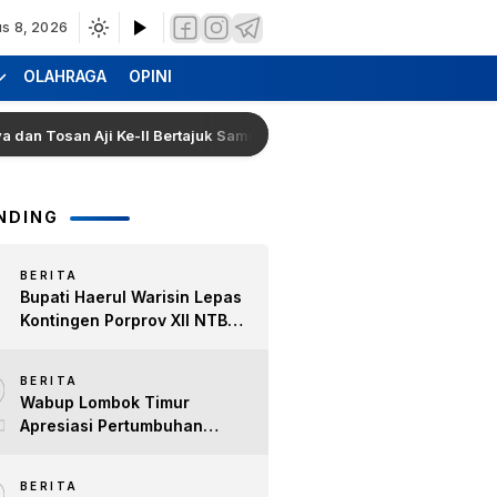
s 8, 2026
OLAHRAGA
OPINI
san Aji Ke-II Bertajuk Samuhita Sakre
Hearing Warga
NDING
BERITA
Bupati Haerul Warisin Lepas
Kontingen Porprov XII NTB
2026, Tekankan Keyakinan
2
dan Sportivitas Raih Prestasi
BERITA
untuk Lombok Timur
Wabup Lombok Timur
Apresiasi Pertumbuhan
Bisnis Kopi, Dorong Ekonomi
Lokal dan Pemberdayaan
BERITA
Difabel