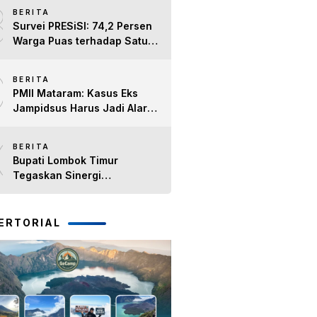
8
BERITA
Survei PRESiSI: 74,2 Persen
Warga Puas terhadap Satu
Tahun Kinerja Bupati Lombok
9
Timur H. Haerul Warisin
BERITA
PMII Mataram: Kasus Eks
Jampidsus Harus Jadi Alarm
Penegakan Hukum di NTB
10
BERITA
Bupati Lombok Timur
Tegaskan Sinergi
Forkopimda Tetap Solid pada
Pisah Sambut Dandim 1615
dan Kapolres Lombok Timur
ERTORIAL