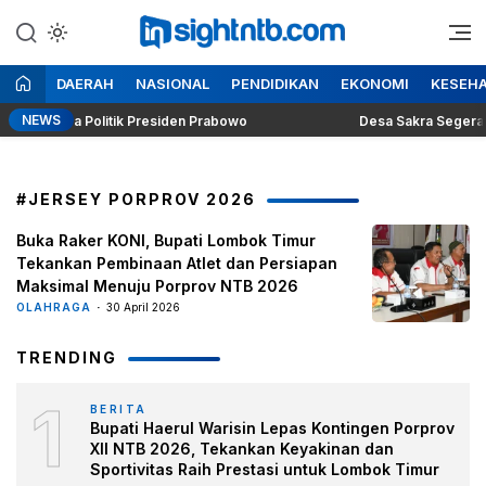
Lewati
ke
Berita Seputar NTB
Insight NTB
konten
DAERAH
NASIONAL
PENDIDIKAN
EKONOMI
KESEH
NEWS
g Dilema Politik Presiden Prabowo
Desa Sakra Segera Gelar
#JERSEY PORPROV 2026
Buka Raker KONI, Bupati Lombok Timur
Tekankan Pembinaan Atlet dan Persiapan
Maksimal Menuju Porprov NTB 2026
OLAHRAGA
30 April 2026
TRENDING
1
BERITA
Bupati Haerul Warisin Lepas Kontingen Porprov
XII NTB 2026, Tekankan Keyakinan dan
Sportivitas Raih Prestasi untuk Lombok Timur