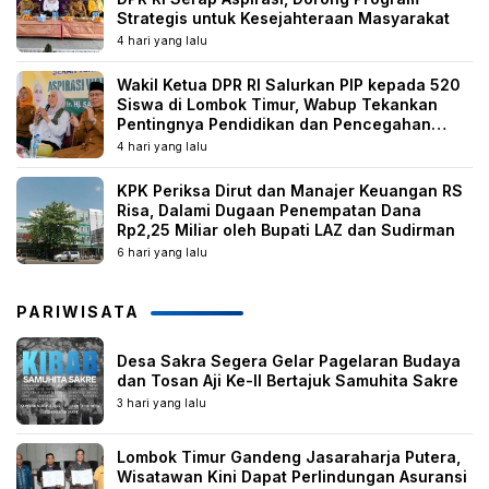
Strategis untuk Kesejahteraan Masyarakat
4 hari yang lalu
Wakil Ketua DPR RI Salurkan PIP kepada 520
Siswa di Lombok Timur, Wabup Tekankan
Pentingnya Pendidikan dan Pencegahan
Perkawinan Anak
4 hari yang lalu
KPK Periksa Dirut dan Manajer Keuangan RS
Risa, Dalami Dugaan Penempatan Dana
Rp2,25 Miliar oleh Bupati LAZ dan Sudirman
6 hari yang lalu
PARIWISATA
Desa Sakra Segera Gelar Pagelaran Budaya
dan Tosan Aji Ke-II Bertajuk Samuhita Sakre
3 hari yang lalu
Lombok Timur Gandeng Jasaraharja Putera,
Wisatawan Kini Dapat Perlindungan Asuransi