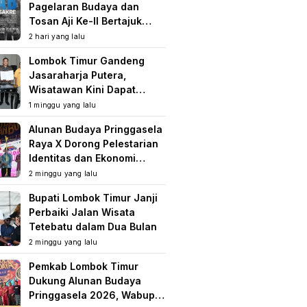
Pagelaran Budaya dan
Tosan Aji Ke-II Bertajuk
Samuhita Sakre
2 hari yang lalu
Lombok Timur Gandeng
Jasaraharja Putera,
Wisatawan Kini Dapat
Perlindungan Asuransi di
1 minggu yang lalu
Destinasi Wisata
Alunan Budaya Pringgasela
Raya X Dorong Pelestarian
Identitas dan Ekonomi
Masyarakat
2 minggu yang lalu
Bupati Lombok Timur Janji
Perbaiki Jalan Wisata
Tetebatu dalam Dua Bulan
2 minggu yang lalu
Pemkab Lombok Timur
Dukung Alunan Budaya
Pringgasela 2026, Wabup: