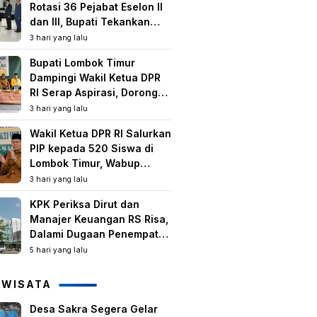
Rotasi 36 Pejabat Eselon II
dan III, Bupati Tekankan
Peningkatan Kinerja dan
3 hari yang lalu
Pelayanan Publik
Bupati Lombok Timur
Dampingi Wakil Ketua DPR
RI Serap Aspirasi, Dorong
Program Strategis untuk
3 hari yang lalu
Kesejahteraan Masyarakat
Wakil Ketua DPR RI Salurkan
PIP kepada 520 Siswa di
Lombok Timur, Wabup
Tekankan Pentingnya
3 hari yang lalu
Pendidikan dan
KPK Periksa Dirut dan
Pencegahan Perkawinan
Manajer Keuangan RS Risa,
Anak
Dalami Dugaan Penempatan
Dana Rp2,25 Miliar oleh
5 hari yang lalu
Bupati LAZ dan Sudirman
IWISATA
Desa Sakra Segera Gelar