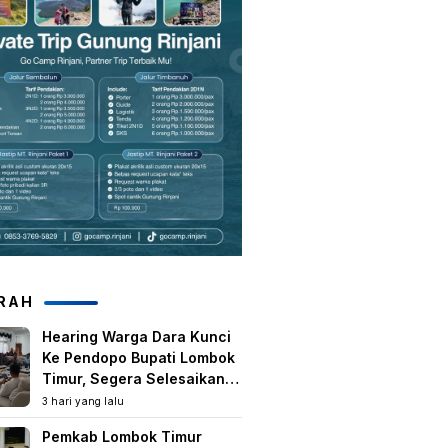
RAH
Hearing Warga Dara Kunci
Ke Pendopo Bupati Lombok
Timur, Segera Selesaikan
Konflik Agraria Eks HGU
3 hari yang lalu
Tanjung Kenanga
Pemkab Lombok Timur