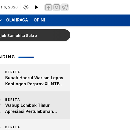
s 6, 2026
OLAHRAGA
OPINI
amuhita Sakre
Hearing Warga Dara Kunci Ke Pendopo B
NDING
BERITA
Bupati Haerul Warisin Lepas
Kontingen Porprov XII NTB
2026, Tekankan Keyakinan
2
dan Sportivitas Raih Prestasi
BERITA
untuk Lombok Timur
Wabup Lombok Timur
Apresiasi Pertumbuhan
Bisnis Kopi, Dorong Ekonomi
Lokal dan Pemberdayaan
BERITA
Difabel