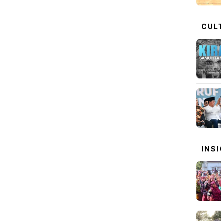
CUL
INS