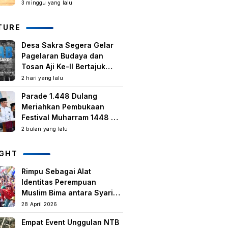
Kegiatan Berbasis
3 minggu yang lalu
Masyarakat Harus Terus
Tumbuh
TURE
Desa Sakra Segera Gelar
Pagelaran Budaya dan
Tosan Aji Ke-II Bertajuk
Samuhita Sakre
2 hari yang lalu
Parade 1.448 Dulang
Meriahkan Pembukaan
Festival Muharram 1448 H
di Lombok Timur
2 bulan yang lalu
IGHT
Rimpu Sebagai Alat
Identitas Perempuan
Muslim Bima antara Syariat,
Tradisi lokal, dan
28 April 2026
Manifestasi Nilai-nilai
Empat Event Unggulan NTB
keislaman