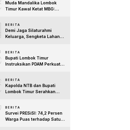
3
Muda Mandalika Lombok
Timur Kawal Ketat MBG:
Jangan Ada Lagi Anak Jadi
4
Korban
BERITA
Demi Jaga Silaturahmi
Keluarga, Sengketa Lahan
Tower di Lombok Timur
5
Berakhir Damai
BERITA
Bupati Lombok Timur
Instruksikan PDAM Perkuat
Mitigasi Kekeringan, Pastikan
6
Hak Air Bersih Warga Tetap
BERITA
Terpenuhi
Kapolda NTB dan Bupati
Lombok Timur Serahkan
Santunan untuk Anak Yatim
7
dan Lansia, Perkuat Sinergi
BERITA
Kepedulian Sosial
Survei PRESiSI: 74,2 Persen
Warga Puas terhadap Satu
Tahun Kinerja Bupati Lombok