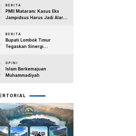
8
Timur H. Haerul Warisin
BERITA
PMII Mataram: Kasus Eks
Jampidsus Harus Jadi Alarm
Penegakan Hukum di NTB
9
BERITA
Bupati Lombok Timur
Tegaskan Sinergi
Forkopimda Tetap Solid pada
10
Pisah Sambut Dandim 1615
OPINI
dan Kapolres Lombok Timur
Islam Berkemajuan
Muhammadiyah
ERTORIAL