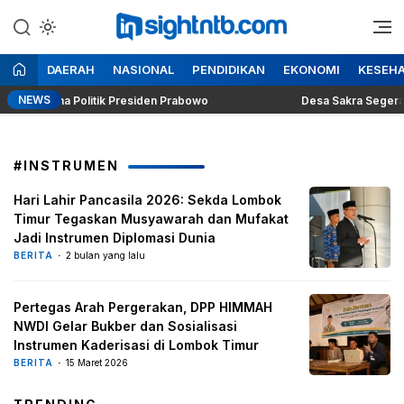
Lewati
ke
Berita Seputar NTB
Insight NTB
konten
DAERAH
NASIONAL
PENDIDIKAN
EKONOMI
KESEH
NEWS
g Dilema Politik Presiden Prabowo
Desa Sakra Segera Gelar
#INSTRUMEN
Hari Lahir Pancasila 2026: Sekda Lombok
Timur Tegaskan Musyawarah dan Mufakat
Jadi Instrumen Diplomasi Dunia
BERITA
2 bulan yang lalu
Pertegas Arah Pergerakan, DPP HIMMAH
NWDI Gelar Bukber dan Sosialisasi
Instrumen Kaderisasi di Lombok Timur
BERITA
15 Maret 2026