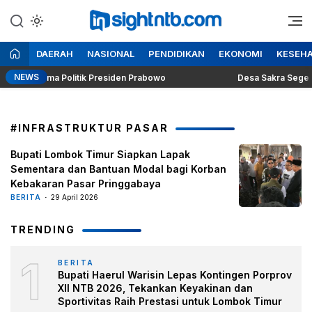
Lewati
ke
Berita Seputar NTB
Insight NTB
konten
DAERAH
NASIONAL
PENDIDIKAN
EKONOMI
KESEH
NEWS
ng Dilema Politik Presiden Prabowo
Desa Sakra Segera Gel
#INFRASTRUKTUR PASAR
Bupati Lombok Timur Siapkan Lapak
Sementara dan Bantuan Modal bagi Korban
Kebakaran Pasar Pringgabaya
BERITA
29 April 2026
TRENDING
1
BERITA
Bupati Haerul Warisin Lepas Kontingen Porprov
XII NTB 2026, Tekankan Keyakinan dan
Sportivitas Raih Prestasi untuk Lombok Timur