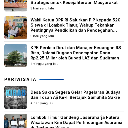
Strategis untuk Kesejahteraan Masyarakat
5 hari yang lalu
Wakil Ketua DPR RI Salurkan PIP kepada 520
Siswa di Lombok Timur, Wabup Tekankan
Pentingnya Pendidikan dan Pencegahan
Perkawinan Anak
5 hari yang lalu
KPK Periksa Dirut dan Manajer Keuangan RS
Risa, Dalami Dugaan Penempatan Dana
Rp2,25 Miliar oleh Bupati LAZ dan Sudirman
1 minggu yang lalu
PARIWISATA
Desa Sakra Segera Gelar Pagelaran Budaya
dan Tosan Aji Ke-II Bertajuk Samuhita Sakre
4 hari yang lalu
Lombok Timur Gandeng Jasaraharja Putera,
Wisatawan Kini Dapat Perlindungan Asuransi
di Destinasi Wisata