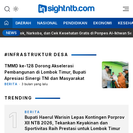
Lewati
ke
Berita Seputar NTB
Insight NTB
konten
DAERAH
NASIONAL
PENDIDIKAN
EKONOMI
KESEH
NEWS
ya Rokok, Narkoba, dan Cek Kesehatan Gratis di Ponpes Al-Ikhwan Sesait
#INFRASTRUKTUR DESA
TMMD ke-128 Dorong Akselerasi
Pembangunan di Lombok Timur, Bupati
Apresiasi Sinergi TNI dan Masyarakat
BERITA
3 bulan yang lalu
TRENDING
1
BERITA
Bupati Haerul Warisin Lepas Kontingen Porprov
XII NTB 2026, Tekankan Keyakinan dan
Sportivitas Raih Prestasi untuk Lombok Timur