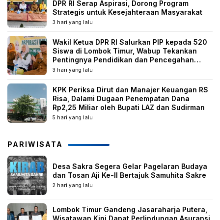
DPR RI Serap Aspirasi, Dorong Program
Strategis untuk Kesejahteraan Masyarakat
3 hari yang lalu
Wakil Ketua DPR RI Salurkan PIP kepada 520
Siswa di Lombok Timur, Wabup Tekankan
Pentingnya Pendidikan dan Pencegahan
Perkawinan Anak
3 hari yang lalu
KPK Periksa Dirut dan Manajer Keuangan RS
Risa, Dalami Dugaan Penempatan Dana
Rp2,25 Miliar oleh Bupati LAZ dan Sudirman
5 hari yang lalu
PARIWISATA
Desa Sakra Segera Gelar Pagelaran Budaya
dan Tosan Aji Ke-II Bertajuk Samuhita Sakre
2 hari yang lalu
Lombok Timur Gandeng Jasaraharja Putera,
Wisatawan Kini Dapat Perlindungan Asuransi