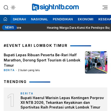
Lewati
ke
Berita Seputar NTB
Insight NTB
konten
DAERAH
NASIONAL
PENDIDIKAN
EKONOMI
KESEH
NEWS
uhita Sakre
Hearing Warga Dara Kunci Ke Pendopo Bupati 
#EVENT LARI LOMBOK TIMUR
Bupati Lepas Ribuan Peserta Be-Rari Half
Marathon, Dorong Sport Tourism di Lombok
Timur
BERITA
2 bulan yang lalu
TRENDING
1
BERITA
Bupati Haerul Warisin Lepas Kontingen Porprov
XII NTB 2026, Tekankan Keyakinan dan
Sportivitas Raih Prestasi untuk Lombok Timur