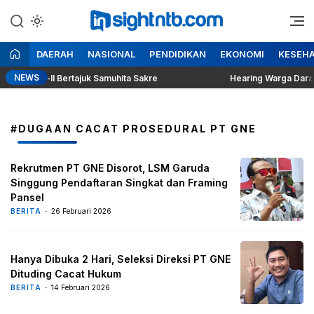
Lewati
ke
Berita Seputar NTB
Insight NTB
konten
DAERAH
NASIONAL
PENDIDIKAN
EKONOMI
KESEH
NEWS
ji Ke-II Bertajuk Samuhita Sakre
Hearing Warga Dara Kunc
#DUGAAN CACAT PROSEDURAL PT GNE
Rekrutmen PT GNE Disorot, LSM Garuda
Singgung Pendaftaran Singkat dan Framing
Pansel
BERITA
26 Februari 2026
Hanya Dibuka 2 Hari, Seleksi Direksi PT GNE
Dituding Cacat Hukum
BERITA
14 Februari 2026