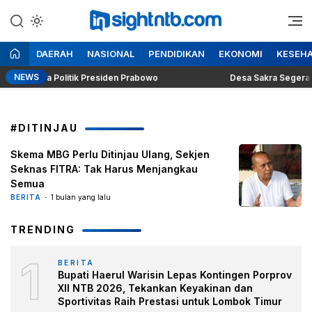
Lewati
ke
Berita Seputar NTB
Insight NTB
konten
DAERAH
NASIONAL
PENDIDIKAN
EKONOMI
KESEH
NEWS
g Dilema Politik Presiden Prabowo
Desa Sakra Segera Gelar
#DITINJAU
Skema MBG Perlu Ditinjau Ulang, Sekjen
Seknas FITRA: Tak Harus Menjangkau
Semua
BERITA
1 bulan yang lalu
TRENDING
1
BERITA
Bupati Haerul Warisin Lepas Kontingen Porprov
XII NTB 2026, Tekankan Keyakinan dan
Sportivitas Raih Prestasi untuk Lombok Timur