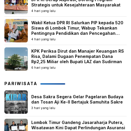
Strategis untuk Kesejahteraan Masyarakat
4 hari yang lalu
Wakil Ketua DPR RI Salurkan PIP kepada 520
Siswa di Lombok Timur, Wabup Tekankan
Pentingnya Pendidikan dan Pencegahan
Perkawinan Anak
4 hari yang lalu
KPK Periksa Dirut dan Manajer Keuangan RS
Risa, Dalami Dugaan Penempatan Dana
Rp2,25 Miliar oleh Bupati LAZ dan Sudirman
6 hari yang lalu
PARIWISATA
Desa Sakra Segera Gelar Pagelaran Budaya
dan Tosan Aji Ke-II Bertajuk Samuhita Sakre
3 hari yang lalu
Lombok Timur Gandeng Jasaraharja Putera,
Wisatawan Kini Dapat Perlindungan Asuransi