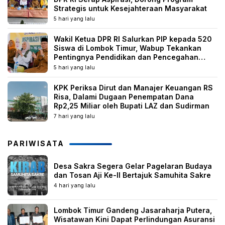
Strategis untuk Kesejahteraan Masyarakat
5 hari yang lalu
Wakil Ketua DPR RI Salurkan PIP kepada 520
Siswa di Lombok Timur, Wabup Tekankan
Pentingnya Pendidikan dan Pencegahan
Perkawinan Anak
5 hari yang lalu
KPK Periksa Dirut dan Manajer Keuangan RS
Risa, Dalami Dugaan Penempatan Dana
Rp2,25 Miliar oleh Bupati LAZ dan Sudirman
7 hari yang lalu
PARIWISATA
Desa Sakra Segera Gelar Pagelaran Budaya
dan Tosan Aji Ke-II Bertajuk Samuhita Sakre
4 hari yang lalu
Lombok Timur Gandeng Jasaraharja Putera,
Wisatawan Kini Dapat Perlindungan Asuransi