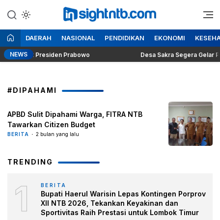
Lewati
ke
Berita Seputar NTB
Insight NTB
konten
DAERAH
NASIONAL
PENDIDIKAN
EKONOMI
KESEH
NEWS
 Politik Presiden Prabowo
Desa Sakra Segera Gelar Pagela
#DIPAHAMI
APBD Sulit Dipahami Warga, FITRA NTB
Tawarkan Citizen Budget
BERITA
2 bulan yang lalu
TRENDING
1
BERITA
Bupati Haerul Warisin Lepas Kontingen Porprov
XII NTB 2026, Tekankan Keyakinan dan
Sportivitas Raih Prestasi untuk Lombok Timur