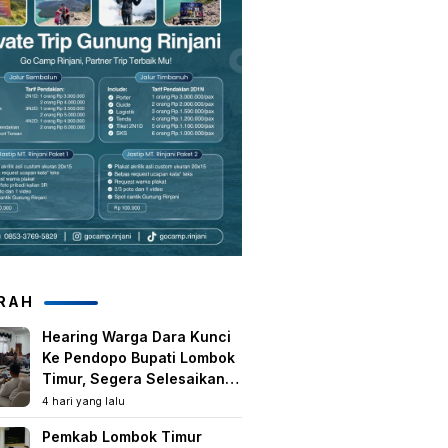
RAH
Hearing Warga Dara Kunci
Ke Pendopo Bupati Lombok
Timur, Segera Selesaikan
Konflik Agraria Eks HGU
4 hari yang lalu
Tanjung Kenanga
Pemkab Lombok Timur