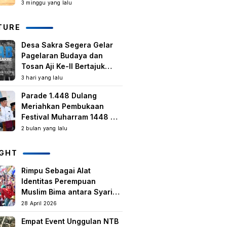
Kegiatan Berbasis
3 minggu yang lalu
Masyarakat Harus Terus
Tumbuh
TURE
Desa Sakra Segera Gelar
Pagelaran Budaya dan
Tosan Aji Ke-II Bertajuk
Samuhita Sakre
3 hari yang lalu
Parade 1.448 Dulang
Meriahkan Pembukaan
Festival Muharram 1448 H
di Lombok Timur
2 bulan yang lalu
IGHT
Rimpu Sebagai Alat
Identitas Perempuan
Muslim Bima antara Syariat,
Tradisi lokal, dan
28 April 2026
Manifestasi Nilai-nilai
Empat Event Unggulan NTB
keislaman