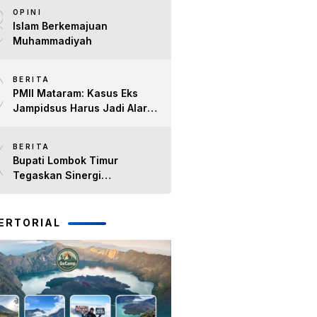
8
Timur H. Haerul Warisin
OPINI
Islam Berkemajuan
Muhammadiyah
9
BERITA
PMII Mataram: Kasus Eks
Jampidsus Harus Jadi Alarm
Penegakan Hukum di NTB
10
BERITA
Bupati Lombok Timur
Tegaskan Sinergi
Forkopimda Tetap Solid pada
Pisah Sambut Dandim 1615
dan Kapolres Lombok Timur
ERTORIAL