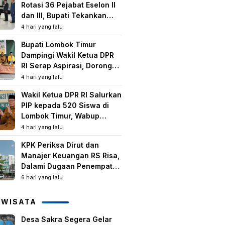
Rotasi 36 Pejabat Eselon II
dan III, Bupati Tekankan
Peningkatan Kinerja dan
4 hari yang lalu
Pelayanan Publik
Bupati Lombok Timur
Dampingi Wakil Ketua DPR
RI Serap Aspirasi, Dorong
Program Strategis untuk
4 hari yang lalu
Kesejahteraan Masyarakat
Wakil Ketua DPR RI Salurkan
PIP kepada 520 Siswa di
Lombok Timur, Wabup
Tekankan Pentingnya
4 hari yang lalu
Pendidikan dan
KPK Periksa Dirut dan
Pencegahan Perkawinan
Manajer Keuangan RS Risa,
Anak
Dalami Dugaan Penempatan
Dana Rp2,25 Miliar oleh
6 hari yang lalu
Bupati LAZ dan Sudirman
IWISATA
Desa Sakra Segera Gelar