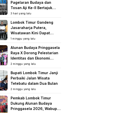
Pagelaran Budaya dan
Tosan Aji Ke-II Bertajuk
Samuhita Sakre
3 hari yang lalu
Lombok Timur Gandeng
Jasaraharja Putera,
Wisatawan Kini Dapat
Perlindungan Asuransi di
1 minggu yang lalu
Destinasi Wisata
Alunan Budaya Pringgasela
Raya X Dorong Pelestarian
Identitas dan Ekonomi
Masyarakat
2 minggu yang lalu
Bupati Lombok Timur Janji
Perbaiki Jalan Wisata
Tetebatu dalam Dua Bulan
2 minggu yang lalu
Pemkab Lombok Timur
Dukung Alunan Budaya
Pringgasela 2026, Wabup: