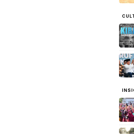
CUL
INS