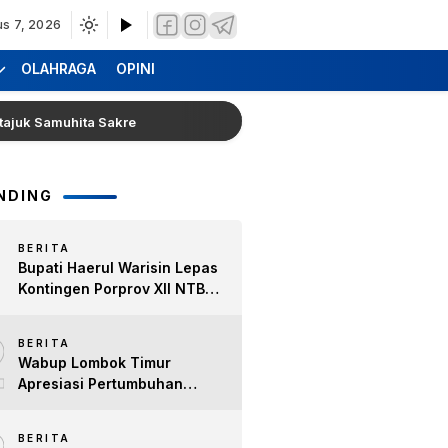
us 7, 2026
OLAHRAGA
OPINI
Samuhita Sakre
Hearing Warga Dara Kunci Ke Pendopo 
NDING
BERITA
Bupati Haerul Warisin Lepas
Kontingen Porprov XII NTB
2026, Tekankan Keyakinan
2
dan Sportivitas Raih Prestasi
BERITA
untuk Lombok Timur
Wabup Lombok Timur
Apresiasi Pertumbuhan
Bisnis Kopi, Dorong Ekonomi
Lokal dan Pemberdayaan
BERITA
Difabel