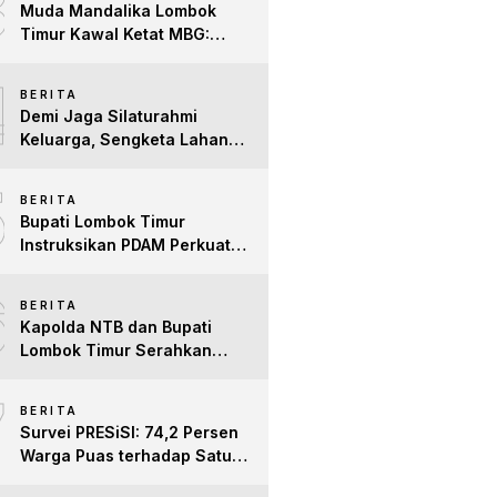
3
Muda Mandalika Lombok
Timur Kawal Ketat MBG:
Jangan Ada Lagi Anak Jadi
4
Korban
BERITA
Demi Jaga Silaturahmi
Keluarga, Sengketa Lahan
Tower di Lombok Timur
5
Berakhir Damai
BERITA
Bupati Lombok Timur
Instruksikan PDAM Perkuat
Mitigasi Kekeringan, Pastikan
6
Hak Air Bersih Warga Tetap
BERITA
Terpenuhi
Kapolda NTB dan Bupati
Lombok Timur Serahkan
Santunan untuk Anak Yatim
7
dan Lansia, Perkuat Sinergi
BERITA
Kepedulian Sosial
Survei PRESiSI: 74,2 Persen
Warga Puas terhadap Satu
Tahun Kinerja Bupati Lombok