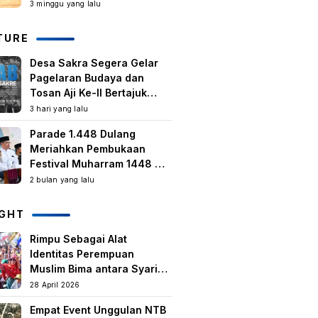
Kegiatan Berbasis
3 minggu yang lalu
Masyarakat Harus Terus
Tumbuh
TURE
Desa Sakra Segera Gelar
Pagelaran Budaya dan
Tosan Aji Ke-II Bertajuk
Samuhita Sakre
3 hari yang lalu
Parade 1.448 Dulang
Meriahkan Pembukaan
Festival Muharram 1448 H
di Lombok Timur
2 bulan yang lalu
IGHT
Rimpu Sebagai Alat
Identitas Perempuan
Muslim Bima antara Syariat,
Tradisi lokal, dan
28 April 2026
Manifestasi Nilai-nilai
Empat Event Unggulan NTB
keislaman