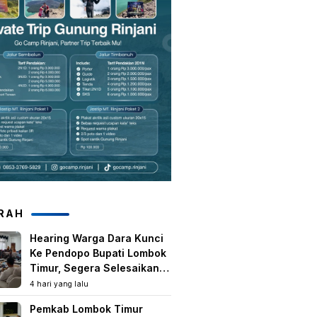
RAH
Hearing Warga Dara Kunci
Ke Pendopo Bupati Lombok
Timur, Segera Selesaikan
Konflik Agraria Eks HGU
4 hari yang lalu
Tanjung Kenanga
Pemkab Lombok Timur