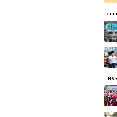
CUL
INS