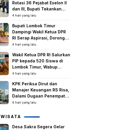
Rotasi 36 Pejabat Eselon II
dan III, Bupati Tekankan
Peningkatan Kinerja dan
4 hari yang lalu
Pelayanan Publik
Bupati Lombok Timur
Dampingi Wakil Ketua DPR
RI Serap Aspirasi, Dorong
Program Strategis untuk
4 hari yang lalu
Kesejahteraan Masyarakat
Wakil Ketua DPR RI Salurkan
PIP kepada 520 Siswa di
Lombok Timur, Wabup
Tekankan Pentingnya
4 hari yang lalu
Pendidikan dan
KPK Periksa Dirut dan
Pencegahan Perkawinan
Manajer Keuangan RS Risa,
Anak
Dalami Dugaan Penempatan
Dana Rp2,25 Miliar oleh
6 hari yang lalu
Bupati LAZ dan Sudirman
IWISATA
Desa Sakra Segera Gelar