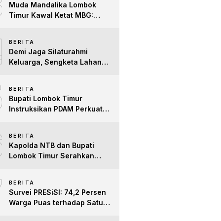
3
Muda Mandalika Lombok
Timur Kawal Ketat MBG:
Jangan Ada Lagi Anak Jadi
4
Korban
BERITA
Demi Jaga Silaturahmi
Keluarga, Sengketa Lahan
Tower di Lombok Timur
5
Berakhir Damai
BERITA
Bupati Lombok Timur
Instruksikan PDAM Perkuat
Mitigasi Kekeringan, Pastikan
6
Hak Air Bersih Warga Tetap
BERITA
Terpenuhi
Kapolda NTB dan Bupati
Lombok Timur Serahkan
Santunan untuk Anak Yatim
7
dan Lansia, Perkuat Sinergi
BERITA
Kepedulian Sosial
Survei PRESiSI: 74,2 Persen
Warga Puas terhadap Satu
Tahun Kinerja Bupati Lombok