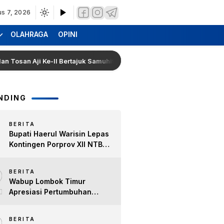
us 7, 2026
OLAHRAGA
OPINI
 Aji Ke-II Bertajuk Samuhita Sakre
Hearing Warga Da
NDING
BERITA
Bupati Haerul Warisin Lepas
Kontingen Porprov XII NTB
2026, Tekankan Keyakinan
2
dan Sportivitas Raih Prestasi
BERITA
untuk Lombok Timur
Wabup Lombok Timur
Apresiasi Pertumbuhan
Bisnis Kopi, Dorong Ekonomi
Lokal dan Pemberdayaan
BERITA
Difabel