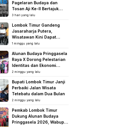
Pagelaran Budaya dan
Tosan Aji Ke-II Bertajuk
Samuhita Sakre
3 hari yang lalu
Lombok Timur Gandeng
Jasaraharja Putera,
Wisatawan Kini Dapat
Perlindungan Asuransi di
1 minggu yang lalu
Destinasi Wisata
Alunan Budaya Pringgasela
Raya X Dorong Pelestarian
Identitas dan Ekonomi
Masyarakat
2 minggu yang lalu
Bupati Lombok Timur Janji
Perbaiki Jalan Wisata
Tetebatu dalam Dua Bulan
2 minggu yang lalu
Pemkab Lombok Timur
Dukung Alunan Budaya
Pringgasela 2026, Wabup: