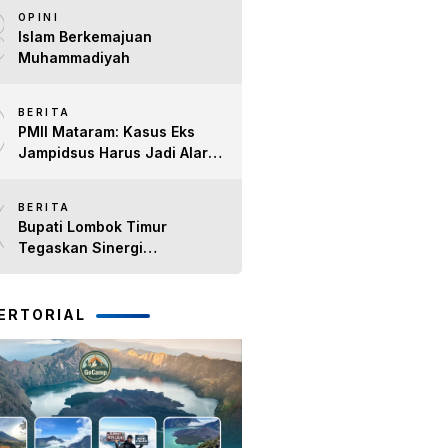
8
Timur H. Haerul Warisin
OPINI
Islam Berkemajuan
Muhammadiyah
9
BERITA
PMII Mataram: Kasus Eks
Jampidsus Harus Jadi Alarm
Penegakan Hukum di NTB
10
BERITA
Bupati Lombok Timur
Tegaskan Sinergi
Forkopimda Tetap Solid pada
Pisah Sambut Dandim 1615
dan Kapolres Lombok Timur
ERTORIAL