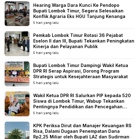
Hearing Warga Dara Kunci Ke Pendopo
Bupati Lombok Timur, Segera Selesaikan
Konflik Agraria Eks HGU Tanjung Kenanga
5 hari yang lalu
Pemkab Lombok Timur Rotasi 36 Pejabat
Eselon II dan III, Bupati Tekankan Peningkatan
Kinerja dan Pelayanan Publik
5 hari yang lalu
Bupati Lombok Timur Dampingi Wakil Ketua
DPR RI Serap Aspirasi, Dorong Program
Strategis untuk Kesejahteraan Masyarakat
5 hari yang lalu
Wakil Ketua DPR RI Salurkan PIP kepada 520
Siswa di Lombok Timur, Wabup Tekankan
Pentingnya Pendidikan dan Pencegahan
Perkawinan Anak
5 hari yang lalu
KPK Periksa Dirut dan Manajer Keuangan RS
Risa, Dalami Dugaan Penempatan Dana
Rp2,25 Miliar oleh Bupati LAZ dan Sudirman