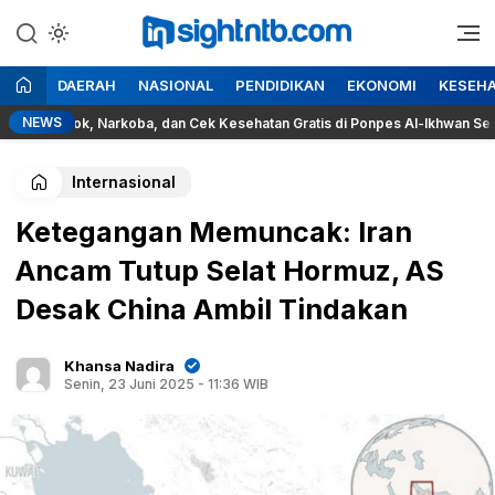
Lewati
ke
Berita Seputar NTB
Insight NTB
konten
DAERAH
NASIONAL
PENDIDIKAN
EKONOMI
KESEH
NEWS
okok, Narkoba, dan Cek Kesehatan Gratis di Ponpes Al-Ikhwan Sesait
Internasional
Ketegangan Memuncak: Iran
Ancam Tutup Selat Hormuz, AS
Desak China Ambil Tindakan
Khansa Nadira
Senin, 23 Juni 2025 - 11:36 WIB