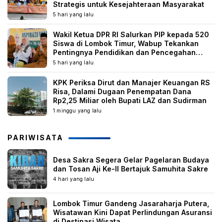
Strategis untuk Kesejahteraan Masyarakat
5 hari yang lalu
Wakil Ketua DPR RI Salurkan PIP kepada 520
Siswa di Lombok Timur, Wabup Tekankan
Pentingnya Pendidikan dan Pencegahan
Perkawinan Anak
5 hari yang lalu
KPK Periksa Dirut dan Manajer Keuangan RS
Risa, Dalami Dugaan Penempatan Dana
Rp2,25 Miliar oleh Bupati LAZ dan Sudirman
1 minggu yang lalu
PARIWISATA
Desa Sakra Segera Gelar Pagelaran Budaya
dan Tosan Aji Ke-II Bertajuk Samuhita Sakre
4 hari yang lalu
Lombok Timur Gandeng Jasaraharja Putera,
Wisatawan Kini Dapat Perlindungan Asuransi
di Destinasi Wisata