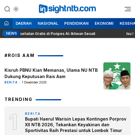
Lewati
ke
Berita Seputar NTB
Insight NTB
konten
DAERAH
NASIONAL
PENDIDIKAN
EKONOMI
KESEH
NEWS
ek Kesehatan Gratis di Ponpes Al-Ikhwan Sesait
Isu Perga
#ROIS AAM
Kisruh PBNU Kian Memanas, Ulama NU NTB
Dukung Keputusan Rais Aam
BERITA
1 Desember 2025
TRENDING
1
BERITA
Bupati Haerul Warisin Lepas Kontingen Porprov
XII NTB 2026, Tekankan Keyakinan dan
Sportivitas Raih Prestasi untuk Lombok Timur