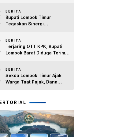
Penegakan Hukum di NTB
8
BERITA
Bupati Lombok Timur
Tegaskan Sinergi
Forkopimda Tetap Solid pada
9
Pisah Sambut Dandim 1615
BERITA
dan Kapolres Lombok Timur
Terjaring OTT KPK, Bupati
Lombok Barat Diduga Terima
Duit Dari Sejumlah Proyek
10
BERITA
Sekda Lombok Timur Ajak
Warga Taat Pajak, Dana
Pajak Dialokasikan untuk
BPJS Kesehatan dan
Pembangunan Daerah
ERTORIAL