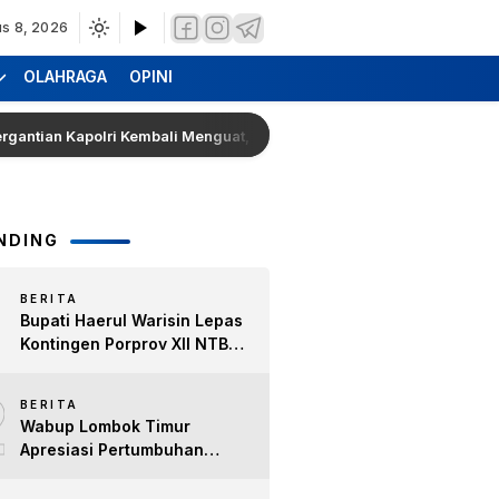
s 8, 2026
OLAHRAGA
OPINI
n Kapolri Kembali Menguat, Pakar Singgung Dilema Politik Presiden 
NDING
BERITA
Bupati Haerul Warisin Lepas
Kontingen Porprov XII NTB
2026, Tekankan Keyakinan
2
dan Sportivitas Raih Prestasi
BERITA
untuk Lombok Timur
Wabup Lombok Timur
Apresiasi Pertumbuhan
Bisnis Kopi, Dorong Ekonomi
Lokal dan Pemberdayaan