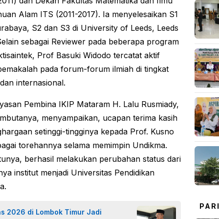
2011) dan Dekan Fakultas Matematika dan Ilmu
uan Alam ITS (2011-2017). Ia menyelesaikan S1
urabaya, S2 dan S3 di University of Leeds, Leeds
 Selain sebagai Reviewer pada beberapa program
tisaintek, Prof Basuki Widodo tercatat aktif
pemakalah pada forum-forum ilmiah di tingkat
dan internasional.
yasan Pembina IKIP Mataram H. Lalu Rusmiady,
mbutanya, menyampaikan, ucapan terima kasih
hargaan setinggi-tingginya kepada Prof. Kusno
bagai torehannya selama memimpin Undikma.
tunya, berhasil melakukan perubahan status dari
ya institut menjadi Universitas Pendidikan
a.
PAR
as 2026 di Lombok Timur Jadi