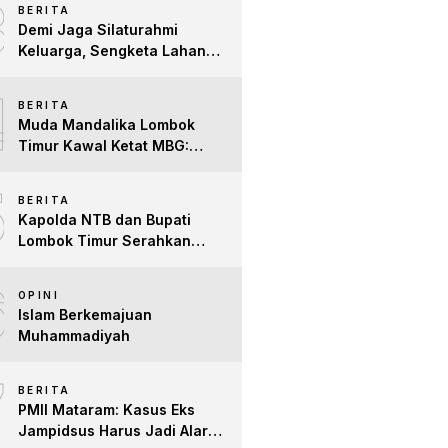
3
BERITA
Difabel
Demi Jaga Silaturahmi
Keluarga, Sengketa Lahan
Tower di Lombok Timur
4
Berakhir Damai
BERITA
Muda Mandalika Lombok
Timur Kawal Ketat MBG:
Jangan Ada Lagi Anak Jadi
5
Korban
BERITA
Kapolda NTB dan Bupati
Lombok Timur Serahkan
Santunan untuk Anak Yatim
6
dan Lansia, Perkuat Sinergi
OPINI
Kepedulian Sosial
Islam Berkemajuan
Muhammadiyah
7
BERITA
PMII Mataram: Kasus Eks
Jampidsus Harus Jadi Alarm