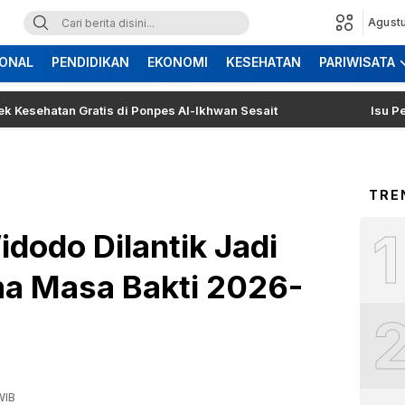
Agustu
ONAL
PENDIDIKAN
EKONOMI
KESEHATAN
PARIWISATA
tan Gratis di Ponpes Al-Ikhwan Sesait
Isu Pergantia
TRE
1
idodo Dilantik Jadi
a Masa Bakti 2026-
WIB