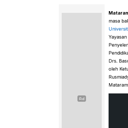
Mataram
masa bak
Universi
Yayasan
Penyelen
Pendidik
Drs. Bas
oleh Ket
Rusmiady
Mataram,