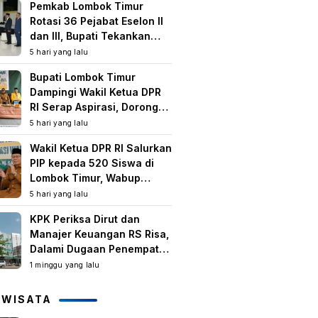
Pemkab Lombok Timur
Rotasi 36 Pejabat Eselon II
dan III, Bupati Tekankan
Peningkatan Kinerja dan
5 hari yang lalu
Pelayanan Publik
Bupati Lombok Timur
Dampingi Wakil Ketua DPR
RI Serap Aspirasi, Dorong
Program Strategis untuk
5 hari yang lalu
Kesejahteraan Masyarakat
Wakil Ketua DPR RI Salurkan
PIP kepada 520 Siswa di
Lombok Timur, Wabup
Tekankan Pentingnya
5 hari yang lalu
Pendidikan dan
KPK Periksa Dirut dan
Pencegahan Perkawinan
Manajer Keuangan RS Risa,
Anak
Dalami Dugaan Penempatan
Dana Rp2,25 Miliar oleh
1 minggu yang lalu
Bupati LAZ dan Sudirman
IWISATA