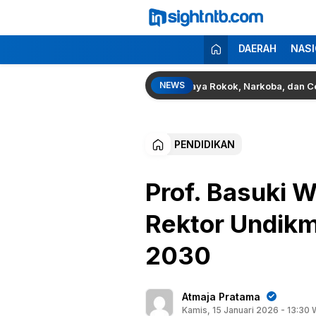
Lewati
ke
konten
Insight NTB
Berita Seputar NTB
DAERAH
NASI
NEWS
ompok 186 Gelar Sosialisasi Bahaya Rokok, Narkoba, dan Cek Keseha
PENDIDIKAN
Prof. Basuki W
Rektor Undikm
2030
Atmaja Pratama
Kamis, 15 Januari 2026 - 13:30 