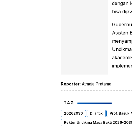
dengan k
bisa dija
Gubernur
Asisten 
menyampa
Undikma 
akademik
implemen
Reporter:
Atmaja Pratama
TAG
20262030
Dilantik
Prof. Basuki
Rektor Undikma Masa Bakti 2026-203