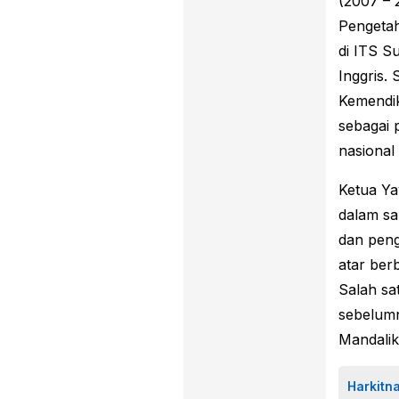
(2007 – 
Pengetah
di ITS S
Inggris.
Kemendik
sebagai 
nasional 
Ketua Ya
dalam sa
dan peng
atar ber
Salah sa
sebelumn
Mandalik
Harkitn