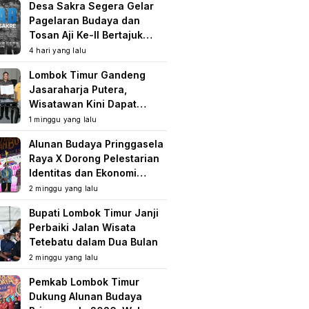
Desa Sakra Segera Gelar
Pagelaran Budaya dan
Tosan Aji Ke-II Bertajuk
Samuhita Sakre
4 hari yang lalu
Lombok Timur Gandeng
Jasaraharja Putera,
Wisatawan Kini Dapat
Perlindungan Asuransi di
1 minggu yang lalu
Destinasi Wisata
Alunan Budaya Pringgasela
Raya X Dorong Pelestarian
Identitas dan Ekonomi
Masyarakat
2 minggu yang lalu
Bupati Lombok Timur Janji
Perbaiki Jalan Wisata
Tetebatu dalam Dua Bulan
2 minggu yang lalu
Pemkab Lombok Timur
Dukung Alunan Budaya