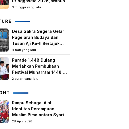
Pringgasela 2026, Wabup:
Kegiatan Berbasis
3 minggu yang lalu
Masyarakat Harus Terus
Tumbuh
TURE
Desa Sakra Segera Gelar
Pagelaran Budaya dan
Tosan Aji Ke-II Bertajuk
Samuhita Sakre
4 hari yang lalu
Parade 1.448 Dulang
Meriahkan Pembukaan
Festival Muharram 1448 H
di Lombok Timur
2 bulan yang lalu
IGHT
Rimpu Sebagai Alat
Identitas Perempuan
Muslim Bima antara Syariat,
Tradisi lokal, dan
28 April 2026
Manifestasi Nilai-nilai