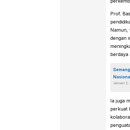
perkemb
Prof. Ba
pendidik
Namun, t
dengan i
meningka
berdaya 
Semanga
Nasiona
Januari 2,
Ia juga 
perkuat k
kolabora
penguata