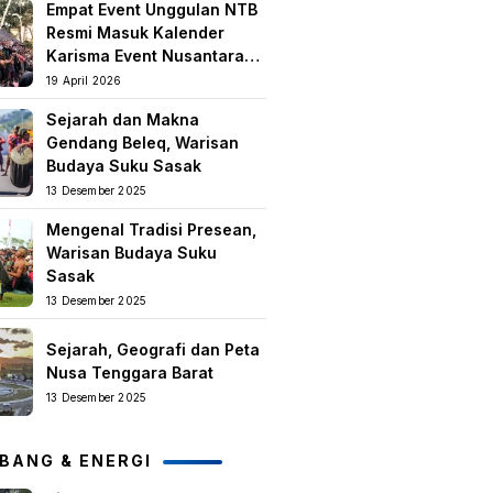
Empat Event Unggulan NTB
keislaman
Resmi Masuk Kalender
Karisma Event Nusantara
(KEN) 2026
19 April 2026
Sejarah dan Makna
Gendang Beleq, Warisan
Budaya Suku Sasak
13 Desember 2025
Mengenal Tradisi Presean,
Warisan Budaya Suku
Sasak
13 Desember 2025
Sejarah, Geografi dan Peta
Nusa Tenggara Barat
13 Desember 2025
BANG & ENERGI