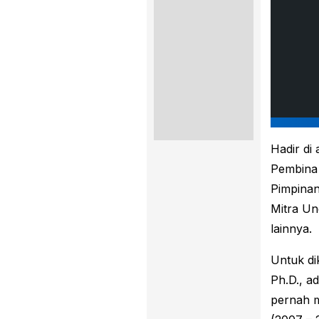
Hadir di
Pembina 
Pimpinan
Mitra Un
lainnya.
Untuk di
Ph.D., a
pernah m