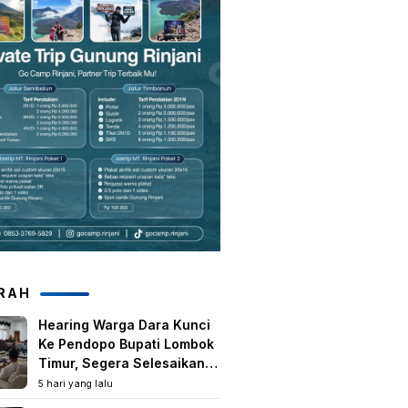
RAH
Hearing Warga Dara Kunci
Ke Pendopo Bupati Lombok
Timur, Segera Selesaikan
Konflik Agraria Eks HGU
5 hari yang lalu
Tanjung Kenanga