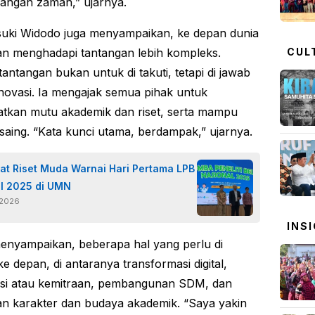
angan zaman,” ujarnya.
suki Widodo juga menyampaikan, ke depan dunia
CUL
an menghadapi tantangan lebih kompleks.
antangan bukan untuk di takuti, tetapi di jawab
novasi. Ia mengajak semua pihak untuk
tkan mutu akademik dan riset, serta mampu
saing. “Kata kunci utama, berdampak,” ujarnya.
t Riset Muda Warnai Hari Pertama LPB
l 2025 di UMN
 2026
INS
menyampaikan, beberapa hal yang perlu di
e depan, di antaranya transformasi digital,
si atau kemitraan, pembangunan SDM, dan
n karakter dan budaya akademik. “Saya yakin